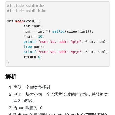
#
include
<stdio.h>
#
include
<stdlib.h>
int
main
(
void
)
{

int
 *num;

        num = (
int
 *) 
malloc
(
sizeof
(
int
));

        *num = 
10
;

printf
(
"num: %d, addr: %p\n"
, *num, num);

free
(num);

printf
(
"num: %d, addr: %p\n"
, *num, num);

return
0
;

解析
声明一个int类型指针
申请一块大小为一个int类型长度的内存块，并转换类
型为int指针
给num赋值为10
输出num的值和地址 // num: 10, addr: 0x7ffff58f5260