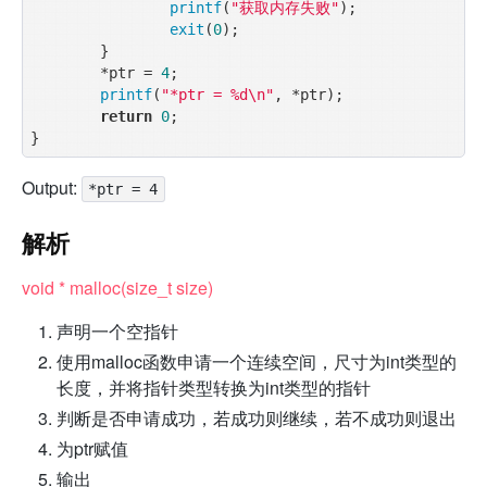
printf
(
"获取内存失败"
);

exit
(
0
);

    	}

    	*ptr = 
4
;

printf
(
"*ptr = %d\n"
, *ptr);

return
0
;

Output:
*ptr = 4
解析
void * malloc(size_t size)
声明一个空指针
使用malloc函数申请一个连续空间，尺寸为int类型的
长度，并将指针类型转换为int类型的指针
判断是否申请成功，若成功则继续，若不成功则退出
为ptr赋值
输出