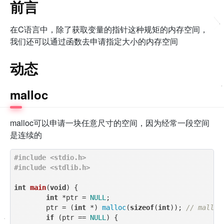
前言
在C语言中，除了获取变量的指针这种规矩的内存空间，
我们还可以通过函数去申请指定大小的内存空间
动态
malloc
malloc可以申请一块任意尺寸的空间，因为经常一段空间
是连续的
#
include
<stdio.h>
#
include
<stdlib.h>
int
main
(
void
)
{

int
 *ptr = 
NULL
;

    	ptr = (
int
 *) 
malloc
(
sizeof
(
int
)); 
// mall
if
 (ptr == 
NULL
) {
