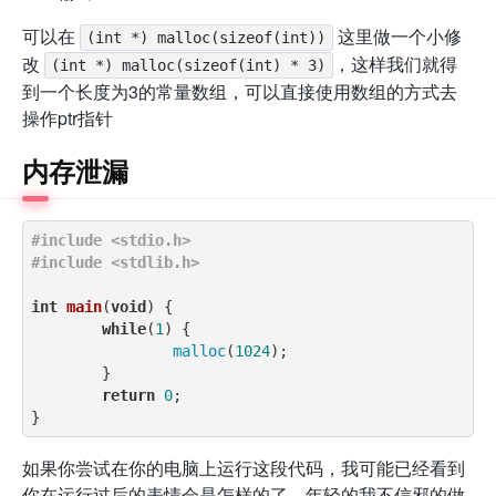
可以在
这里做一个小修
(int *) malloc(sizeof(int))
改
，这样我们就得
(int *) malloc(sizeof(int) * 3)
到一个长度为3的常量数组，可以直接使用数组的方式去
操作ptr指针
内存泄漏
#
include
<stdio.h>
#
include
<stdlib.h>
int
main
(
void
)
{

while
(
1
) {

malloc
(
1024
);

	}

return
0
;

如果你尝试在你的电脑上运行这段代码，我可能已经看到
你在运行过后的表情会是怎样的了。年轻的我不信邪的做