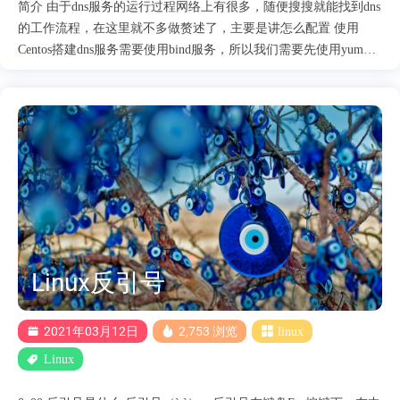
简介 由于dns服务的运行过程网络上有很多，随便搜搜就能找到dns
的工作流程，在这里就不多做赘述了，主要是讲怎么配置 使用
Centos搭建dns服务需要使用bind服务，所以我们需要先使用yum安
装bind 系统 主机IP地址 Centos7(Server)192.168.31.148
Ubuntu(Client)192.168.31.234 配置 yum install -y bind //安装bind服
务 如果安装失败可能是因为yum源的原因，可以试试更换yum源为
国内源，配置文件在/etc/yum.repos.d/下 bind服务会产生一些文件
/etc/named.conf /etc/named.rfc1912.zones 这两个文件是dns的配置文
件 options { listen-on port 53 { localhost; }; // 监听本地端口53
localhost代表本地所有IP地址 directory "/var/named"; // 域名解析配
置文件地址 allow-query { localhost; any; }; // 允许查询地址 为....
Linux反引号
2021年03月12日
2,753 浏览
linux
Linux