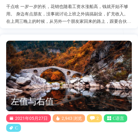
干点啥 一岁一岁的长，花销也随着工资水涨船高，钱就开始不够
用。 身边有点朋友，没事就讨论上班之外搞搞副业，扩充收入。
在上周三晚上的时候，从另外一个朋友家回来的路上，跟要合伙的
朋友商量干点啥。卖煎饼、卖提拉米苏、拍短视频，一个一个想，
一个一个分析。只是想做一些成本低收入还可以的副业，搞餐饮不
仅得有技术，还需要相应的设备，暂时还不想下多少本。短视频多
少有点放不开，也不知道拍什么。 又能挣钱，下的本还不多，那
就只能是摆摊。因为我家里是搞水果批发，就建议不如摆摊卖水果
吧，这样售前售后也有保障，进价也就是个成本价，到时候要是卖
不完，还能退回去。 说干就干 卖什么已经解决，现在需要思考的
就是在哪里卖。朋友在沙河的村子里，人流量不少，但是同行比较
多，我们小打小闹不一定好干，先作为备选。我家在朱辛庄地铁站
这边，每天晚上人员也比较丰富，不仅有上班族，还有附近的建筑
左值与右值
工人，虽然他们买水果的意愿不大就是。 地点也已选好，因为周
四晚上有事，所以准备周五开干，刚好之后就是周末，估计吃水果
的人不少。 下面是进价 再加上没有计入的一箱香蕉，总计305元
2021年05月27日
2,943 浏览
2
C语言
周五-开始摆摊 从下午5点半左右开始摆摊，直到6点多才开始....
C