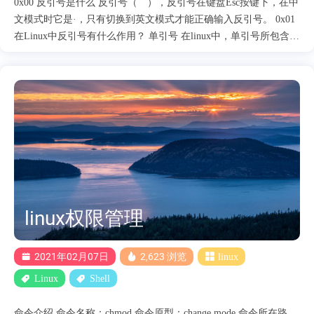
0x00 反引号是什么 反引号（` `），反引号在键盘Esc按键下，在中
文模式时它是·，只有切换到英文模式才能正确输入反引号。 0x01
在Linux中反引号有什么作用？ 单引号 在linux中，单引号所包含的
内容只代表纯文本。 不论单引号内包含的内容是什么，只要文本
在单引号内，那么就只会作为字符串被处理，并且忽略所有的命令
与特殊字符。 双引号 双引号与单引号的不同之处在于，双引号会
解析特殊字符，如果想要忽略特殊字符，那么需要用到 \ 转义字
符。 双引号不会解析命令，只是在单引号的基础上增添识别特殊
符号的功能。 反引号 反引号和单引号与双引号则完全不同，后两
者都是括号内的字符当作字符串处理，而反引号则处理命令。 反
引号在将括号内的命令处理完毕之后，会将返回的信息传给bash，
再次执行 文件test.txt的内容为: /etc/passwd /etc/shadow echo `cat
test.txt` bash会首先解析反引号里的内容，也就是cat test.txt。
linux权限管理
/etc/passwd /etc/shadow 在命令执行完毕后，会将返回内容作为输入
重新传递到bash中....
2021年02月07日
2,623 浏览
linux
Linux
Shell
命令介绍 命令名称：chmod 命令原型：change mode 命令所在路