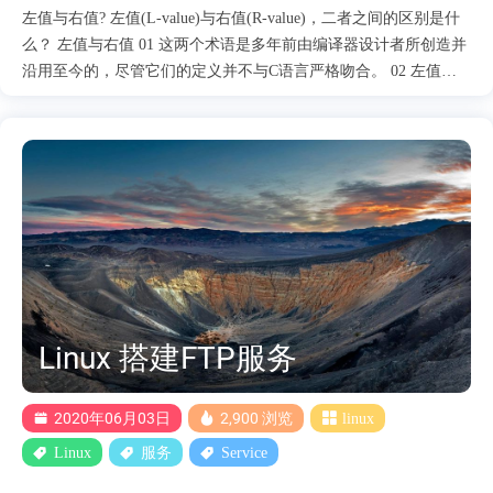
左值与右值? 左值(L-value)与右值(R-value)，二者之间的区别是什
么？ 左值与右值 01 这两个术语是多年前由编译器设计者所创造并
沿用至今的，尽管它们的定义并不与C语言严格吻合。 02 左值就
是那些可以出现在赋值符号左边的东西；右值就是那些可以出现在
赋值符号右边的东西。 这样的解释有些脱下裤子放屁的意思，通
过名称我们也能得出左值和右值的意思，那么应该出现在赋值符号
左边的东西是什么呢？ 03 1. a = b + 1; 2. b + 1 = a; 在语句1中，a
是一个左值，因为它标识了一个可以存储结果值的地点；b + 1是个
右值，因为它指定了一个值。 那么，能像语句2一样，互换左右值
的位置吗？ 原先用作左值的a此时也可以作为右值，因为每个位置
都包含一个值。然而，b + 1无法作为一个左值，因为它并未标识一
个特定的位置。因此，语句2是非法的。 04 int a = 5; ++(a++); 如果
尝试执行此段代码，则会出现如下报错 main.c:4:2: error: expression
Linux 搭建FTP服务
is not assignable ++(a++); ^ ~~~~~ 1 error ....
2020年06月03日
2,900 浏览
linux
Linux
服务
Service