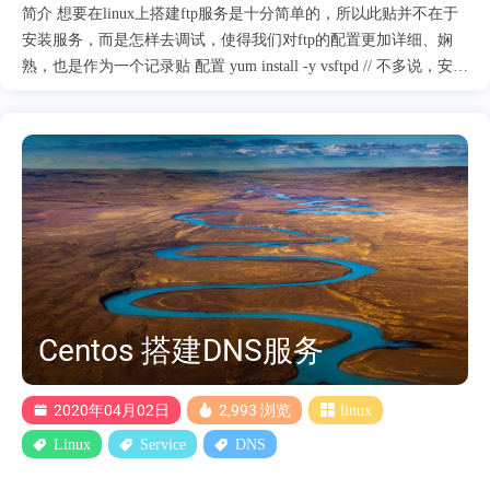
简介 想要在linux上搭建ftp服务是十分简单的，所以此贴并不在于
安装服务，而是怎样去调试，使得我们对ftp的配置更加详细、娴
熟，也是作为一个记录贴 配置 yum install -y vsftpd // 不多说，安装
ftp服务(系统版本: Centos7) 在vsftpd安装完成后，会在etc目录下生
成一个目录/etc/vsftpd ftpusers // FTP黑名单 不受配置影响 比
user_list优先级高 user_list // 取决于 userlist_enable userlist_deny 配
置 vsftpd.conf // ftp 服务配置文件 vsftpd_conf_migrate.sh // 配置文
件迁移脚本 vsftpd.conf 默认配置 匿名用户使用的登录名为ftp或
anonymous，口令为空； 匿名用户不能离开匿名用户家目录； 本地
用户的登录名为本地用户名，密码为此用户的密码； 本地用户可
以在自己的家目录中进行读写操作； 本地用户可以离开家目录切
换至有权限访问的其他目录，并在权限允许的情况下进行上传/下
载 /etc/vsftpd/ftpuse....
Centos 搭建DNS服务
2020年04月02日
2,993 浏览
linux
Linux
Service
DNS